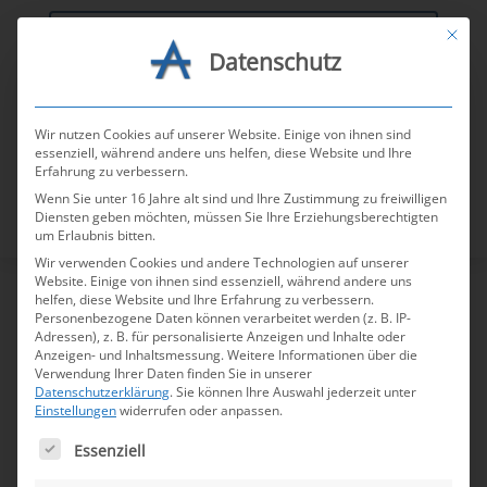
Mit die
Datenschutz
AGV-Tools
Wir nutzen Cookies auf unserer Website. Einige von ihnen sind
essenziell, während andere uns helfen, diese Website und Ihre
Erfahrung zu verbessern.
Wenn Sie unter 16 Jahre alt sind und Ihre Zustimmung zu freiwilligen
Diensten geben möchten, müssen Sie Ihre Erziehungsberechtigten
um Erlaubnis bitten.
Wir verwenden Cookies und andere Technologien auf unserer
Website. Einige von ihnen sind essenziell, während andere uns
helfen, diese Website und Ihre Erfahrung zu verbessern.
Personenbezogene Daten können verarbeitet werden (z. B. IP-
M+E-Leitfaden
Adressen), z. B. für personalisierte Anzeigen und Inhalte oder
Anzeigen- und Inhaltsmessung.
Weitere Informationen über die
Rentnerbeschäftigung –
Verwendung Ihrer Daten finden Sie in unserer
Neuauflage Dezember
Datenschutzerklärung
.
Sie können Ihre Auswahl jederzeit unter
Einstellungen
widerrufen oder anpassen.
2025
Es folgt eine Liste der Service-Gruppen, für die e
Essenziell