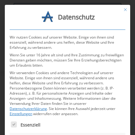
Mit die
Datenschutz
AGV-Tools
Wir nutzen Cookies auf unserer Website. Einige von ihnen sind
essenziell, während andere uns helfen, diese Website und Ihre
Erfahrung zu verbessern.
Wenn Sie unter 16 Jahre alt sind und Ihre Zustimmung zu freiwilligen
Diensten geben möchten, müssen Sie Ihre Erziehungsberechtigten
um Erlaubnis bitten.
Wir verwenden Cookies und andere Technologien auf unserer
Website. Einige von ihnen sind essenziell, während andere uns
helfen, diese Website und Ihre Erfahrung zu verbessern.
Personenbezogene Daten können verarbeitet werden (z. B. IP-
Neue Rechtsprechung
Adressen), z. B. für personalisierte Anzeigen und Inhalte oder
Anzeigen- und Inhaltsmessung.
Weitere Informationen über die
zum Zugang von
Verwendung Ihrer Daten finden Sie in unserer
Kündigungen per
Datenschutzerklärung
.
Sie können Ihre Auswahl jederzeit unter
Einstellungen
widerrufen oder anpassen.
Einwurf-Einschreiben
Es folgt eine Liste der Service-Gruppen, für die e
Essenziell