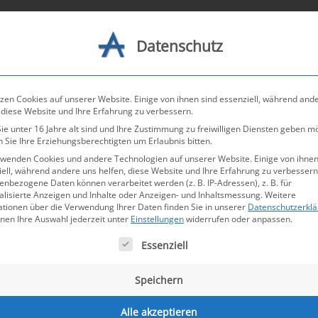
Datenschutz
Leistungen
Netzwerk
K
zen Cookies auf unserer Website. Einige von ihnen sind essenziell, während and
 diese Website und Ihre Erfahrung zu verbessern.
e unter 16 Jahre alt sind und Ihre Zustimmung zu freiwilligen Diensten geben m
 Sie Ihre Erziehungsberechtigten um Erlaubnis bitten.
rwenden Cookies und andere Technologien auf unserer Website. Einige von ihnen
ell, während andere uns helfen, diese Website und Ihre Erfahrung zu verbessern
nbezogene Daten können verarbeitet werden (z. B. IP-Adressen), z. B. für
alisierte Anzeigen und Inhalte oder Anzeigen- und Inhaltsmessung.
Weitere
ationen über die Verwendung Ihrer Daten finden Sie in unserer
Datenschutzerkl
nnen Ihre Auswahl jederzeit unter
Einstellungen
widerrufen oder anpassen.
olgt eine Liste der Service-Gruppen, für die eine Einw
Essenziell
Speichern
Alle akzeptieren