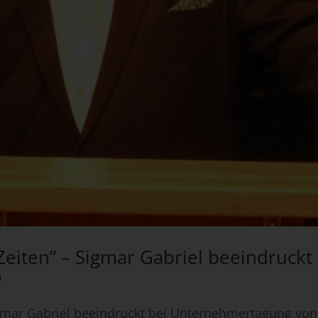
iten“ – Sigmar Gabriel beeindruckt 
5
gmar Gabriel beeindruckt bei Unternehmertagung vo