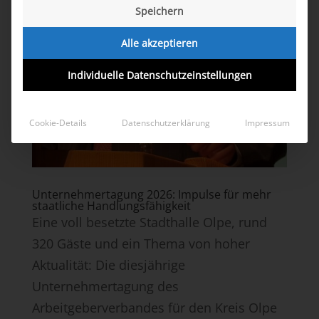
Speichern
Alle akzeptieren
Individuelle Datenschutzeinstellungen
Cookie-Details
Datenschutzerklärung
Impressum
Unternehmertagung 2026: Impulse für mehr
staatliche Handlungsfähigkeit
Eine voll besetzte Stadthalle Olpe, rund
320 Gäste und ein Thema von hoher
Aktualität: Die diesjährige
Unternehmertagung des
Arbeitgeberverbandes für den Kreis Olpe