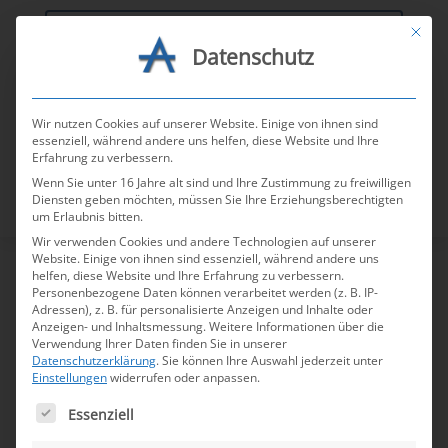
Mit die
Datenschutz
AGV-Tools
Wir nutzen Cookies auf unserer Website. Einige von ihnen sind
essenziell, während andere uns helfen, diese Website und Ihre
Erfahrung zu verbessern.
Wenn Sie unter 16 Jahre alt sind und Ihre Zustimmung zu freiwilligen
Diensten geben möchten, müssen Sie Ihre Erziehungsberechtigten
um Erlaubnis bitten.
Wir verwenden Cookies und andere Technologien auf unserer
Website. Einige von ihnen sind essenziell, während andere uns
helfen, diese Website und Ihre Erfahrung zu verbessern.
Personenbezogene Daten können verarbeitet werden (z. B. IP-
Mennekes Elektrotechnik
Adressen), z. B. für personalisierte Anzeigen und Inhalte oder
Anzeigen- und Inhaltsmessung.
Weitere Informationen über die
GmbH & Co. KG
Verwendung Ihrer Daten finden Sie in unserer
Datenschutzerklärung
.
Sie können Ihre Auswahl jederzeit unter
Einstellungen
widerrufen oder anpassen.
Es folgt eine Liste der Service-Gruppen, für die e
Essenziell