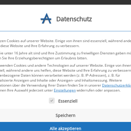
Datenschutz
Leistungen
Netzwerk
K
zen Cookies auf unserer Website. Einige von ihnen sind essenziell, während and
 diese Website und Ihre Erfahrung zu verbessern.
e unter 16 Jahre alt sind und Ihre Zustimmung zu freiwilligen Diensten geben m
 Sie Ihre Erziehungsberechtigten um Erlaubnis bitten.
GmbH & Co. KG
rwenden Cookies und andere Technologien auf unserer Website. Einige von ihnen
ell, während andere uns helfen, diese Website und Ihre Erfahrung zu verbessern
nbezogene Daten können verarbeitet werden (z. B. IP-Adressen), z. B. für
alisierte Anzeigen und Inhalte oder Anzeigen- und Inhaltsmessung.
Weitere
ationen über die Verwendung Ihrer Daten finden Sie in unserer
Datenschutzerkl
nnen Ihre Auswahl jederzeit unter
Einstellungen
widerrufen oder anpassen.
olgt eine Liste der Service-Gruppen, für die eine Einw
Essenziell
Speichern
Alle akzeptieren