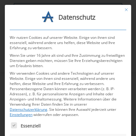
Mit die
Datenschutz
AGV-Tools
Wir nutzen Cookies auf unserer Website. Einige von ihnen sind
essenziell, während andere uns helfen, diese Website und Ihre
Erfahrung zu verbessern.
Wenn Sie unter 16 Jahre alt sind und Ihre Zustimmung zu freiwilligen
Diensten geben möchten, müssen Sie Ihre Erziehungsberechtigten
um Erlaubnis bitten.
Wir verwenden Cookies und andere Technologien auf unserer
Website. Einige von ihnen sind essenziell, während andere uns
helfen, diese Website und Ihre Erfahrung zu verbessern.
Personenbezogene Daten können verarbeitet werden (z. B. IP-
Südwestfalen Agentur
Adressen), z. B. für personalisierte Anzeigen und Inhalte oder
Anzeigen- und Inhaltsmessung.
Weitere Informationen über die
GmbH
Verwendung Ihrer Daten finden Sie in unserer
Datenschutzerklärung
.
Sie können Ihre Auswahl jederzeit unter
Einstellungen
widerrufen oder anpassen.
Es folgt eine Liste der Service-Gruppen, für die e
Essenziell